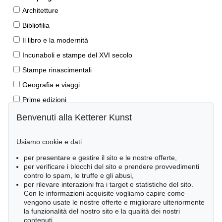
Architetture
Bibliofilia
Il libro e la modernità
Incunaboli e stampe del XVI secolo
Stampe rinascimentali
Geografia e viaggi
Prime edizioni
Manoscritti antichi
Benvenuti alla Ketterer Kunst
Autografi
Usiamo cookie e dati
Libri per bambini
per presentare e gestire il sito e le nostre offerte,
Lifestyle
per verificare i blocchi del sito e prendere provvedimenti
Pietre miliari delle scienze naturali
contro lo spam, le truffe e gli abusi,
per rilevare interazioni fra i target e statistiche del sito.
Letteratura classica
Con le informazioni acquisite vogliamo capire come
vengono usate le nostre offerte e migliorare ulteriormente
Economia e diritto
la funzionalità del nostro sito e la qualità dei nostri
Meraviglie della natura
contenuti.