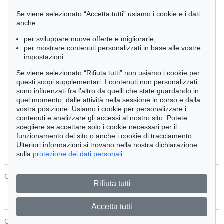
Cimelia
Se viene selezionato “Accetta tutti” usiamo i cookie e i dati
anche
per sviluppare nuove offerte e migliorarle,
Ordine:
per mostrare contenuti personalizzati in base alle vostre
impostazioni.
Se viene selezionato “Rifiuta tutti” non usiamo i cookie per
Tutti gli oggetti
questi scopi supplementari. I contenuti non personalizzati
Solo offerte attuali
sono influenzati fra l’altro da quelli che state guardando in
Solo oggetti venduti
quel momento, dalle attività nella sessione in corso e dalla
vostra posizione. Usiamo i cookie per personalizzare i
contenuti e analizzare gli accessi al nostro sito. Potete
Cerca
scegliere se accettare solo i cookie necessari per il
funzionamento del sito o anche i cookie di tracciamento.
Ulteriori informazioni si trovano nella nostra dichiarazione
sulla
protezione dei dati personali
.
CONTATTI
Protezione Dei Dati
Rifiuta tutti
Accetta tutti
CONTATTI
Protezione Dei Dati