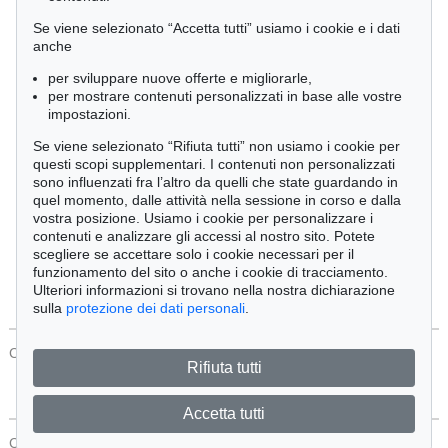
Cimelia
Se viene selezionato “Accetta tutti” usiamo i cookie e i dati
anche
per sviluppare nuove offerte e migliorarle,
Ordine:
per mostrare contenuti personalizzati in base alle vostre
impostazioni.
Se viene selezionato “Rifiuta tutti” non usiamo i cookie per
Tutti gli oggetti
questi scopi supplementari. I contenuti non personalizzati
Solo offerte attuali
sono influenzati fra l’altro da quelli che state guardando in
Solo oggetti venduti
quel momento, dalle attività nella sessione in corso e dalla
vostra posizione. Usiamo i cookie per personalizzare i
contenuti e analizzare gli accessi al nostro sito. Potete
Cerca
scegliere se accettare solo i cookie necessari per il
funzionamento del sito o anche i cookie di tracciamento.
Ulteriori informazioni si trovano nella nostra dichiarazione
sulla
protezione dei dati personali
.
CONTATTI
Protezione Dei Dati
Rifiuta tutti
Accetta tutti
CONTATTI
Protezione Dei Dati