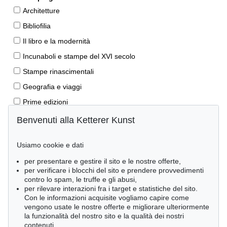
Architetture
Bibliofilia
Il libro e la modernità
Incunaboli e stampe del XVI secolo
Stampe rinascimentali
Geografia e viaggi
Prime edizioni
Manoscritti antichi
Benvenuti alla Ketterer Kunst
Autografi
Usiamo cookie e dati
Libri per bambini
per presentare e gestire il sito e le nostre offerte,
Lifestyle
per verificare i blocchi del sito e prendere provvedimenti
Pietre miliari delle scienze naturali
contro lo spam, le truffe e gli abusi,
per rilevare interazioni fra i target e statistiche del sito.
Letteratura classica
Con le informazioni acquisite vogliamo capire come
vengono usate le nostre offerte e migliorare ulteriormente
Economia e diritto
la funzionalità del nostro sito e la qualità dei nostri
Meraviglie della natura
contenuti.