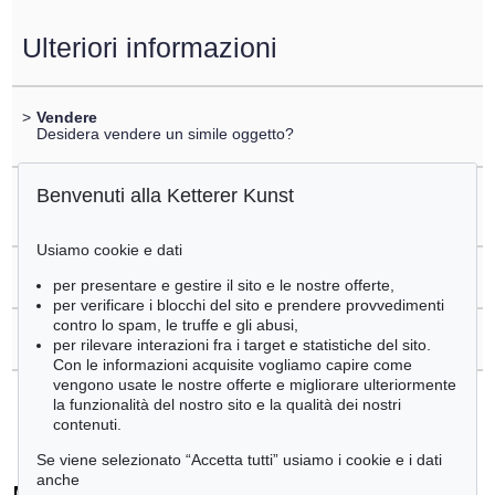
Ulteriori informazioni
>
Vendere
Desidera vendere un simile oggetto?
Benvenuti alla Ketterer Kunst
>
Registrare di
Martin Klimas
Usiamo cookie e dati
>
Domande sull´acquisto
per presentare e gestire il sito e le nostre offerte,
per verificare i blocchi del sito e prendere provvedimenti
contro lo spam, le truffe e gli abusi,
>
Contattare esperti
per rilevare interazioni fra i target e statistiche del sito.
Con le informazioni acquisite vogliamo capire come
vengono usate le nostre offerte e migliorare ulteriormente
la funzionalità del nostro sito e la qualità dei nostri
contenuti.
Se viene selezionato “Accetta tutti” usiamo i cookie e i dati
anche