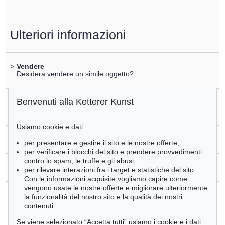
Ulteriori informazioni
>
Vendere
Desidera vendere un simile oggetto?
Benvenuti alla Ketterer Kunst
>
Registrare di
Imi Knoebel
Usiamo cookie e dati
>
Domande sull´acquisto
per presentare e gestire il sito e le nostre offerte,
per verificare i blocchi del sito e prendere provvedimenti
contro lo spam, le truffe e gli abusi,
>
Contattare esperti
per rilevare interazioni fra i target e statistiche del sito.
Con le informazioni acquisite vogliamo capire come
vengono usate le nostre offerte e migliorare ulteriormente
la funzionalità del nostro sito e la qualità dei nostri
contenuti.
Se viene selezionato “Accetta tutti” usiamo i cookie e i dati