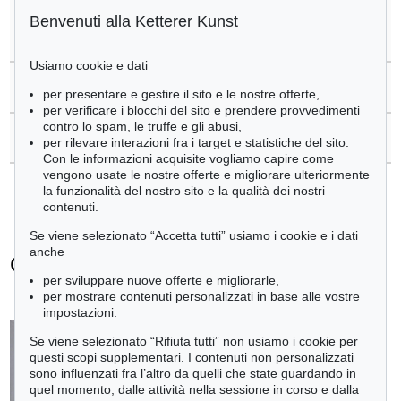
Benvenuti alla Ketterer Kunst
>
Registrare di
Gerhard Richter
Usiamo cookie e dati
>
Domande sull´acquisto
per presentare e gestire il sito e le nostre offerte,
per verificare i blocchi del sito e prendere provvedimenti
contro lo spam, le truffe e gli abusi,
>
Contattare esperti
per rilevare interazioni fra i target e statistiche del sito.
Con le informazioni acquisite vogliamo capire come
vengono usate le nostre offerte e migliorare ulteriormente
la funzionalità del nostro sito e la qualità dei nostri
contenuti.
Se viene selezionato “Accetta tutti” usiamo i cookie e i dati
anche
Gerhard Richter - Ogetti venduti
per sviluppare nuove offerte e migliorarle,
+
tute le offerte
per mostrare contenuti personalizzati in base alle vostre
impostazioni.
Se viene selezionato “Rifiuta tutti” non usiamo i cookie per
questi scopi supplementari. I contenuti non personalizzati
sono influenzati fra l’altro da quelli che state guardando in
quel momento, dalle attività nella sessione in corso e dalla