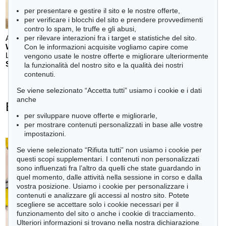
per presentare e gestire il sito e le nostre offerte,
per verificare i blocchi del sito e prendere provvedimenti
contro lo spam, le truffe e gli abusi,
Auction 611 - Lot 123000200
per rilevare interazioni fra i target e statistiche del sito.
WILLI BAUMEISTER
Con le informazioni acquisite vogliamo capire come
Landschaft mit rotem Bogen (Sommerfest)
, 1948
vengono usate le nostre offerte e migliorare ulteriormente
Stima:
€ 70,000
la funzionalità del nostro sito e la qualità dei nostri
contenuti.
Se viene selezionato “Accetta tutti” usiamo i cookie e i dati
anche
Ernst Wilhelm Nay - Ogetti venduti
per sviluppare nuove offerte e migliorarle,
+
tute le offerte
per mostrare contenuti personalizzati in base alle vostre
impostazioni.
Se viene selezionato “Rifiuta tutti” non usiamo i cookie per
questi scopi supplementari. I contenuti non personalizzati
sono influenzati fra l’altro da quelli che state guardando in
Auction 611 - Lot 125001019
quel momento, dalle attività nella sessione in corso e dalla
E. SCHUMACHER
vostra posizione. Usiamo i cookie per personalizzare i
Bleibild B-3/1970
, 1970
contenuti e analizzare gli accessi al nostro sito. Potete
Stima:
€ 60,000
scegliere se accettare solo i cookie necessari per il
funzionamento del sito o anche i cookie di tracciamento.
Ulteriori informazioni si trovano nella nostra dichiarazione