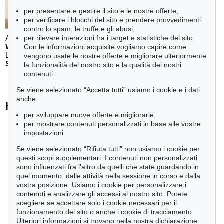
per presentare e gestire il sito e le nostre offerte,
per verificare i blocchi del sito e prendere provvedimenti
contro lo spam, le truffe e gli abusi,
Auction 611 - Lot 123000200
per rilevare interazioni fra i target e statistiche del sito.
WILLI BAUMEISTER
Con le informazioni acquisite vogliamo capire come
Landschaft mit rotem Bogen (Sommerfest)
, 1948
vengono usate le nostre offerte e migliorare ulteriormente
Stima:
€ 70,000
la funzionalità del nostro sito e la qualità dei nostri
contenuti.
Se viene selezionato “Accetta tutti” usiamo i cookie e i dati
anche
Hans Hartung - Ogetti venduti
per sviluppare nuove offerte e migliorarle,
+
tute le offerte
per mostrare contenuti personalizzati in base alle vostre
impostazioni.
Se viene selezionato “Rifiuta tutti” non usiamo i cookie per
questi scopi supplementari. I contenuti non personalizzati
sono influenzati fra l’altro da quelli che state guardando in
Auction 611 - Lot 125001019
quel momento, dalle attività nella sessione in corso e dalla
E. SCHUMACHER
vostra posizione. Usiamo i cookie per personalizzare i
Bleibild B-3/1970
, 1970
contenuti e analizzare gli accessi al nostro sito. Potete
Stima:
€ 60,000
scegliere se accettare solo i cookie necessari per il
funzionamento del sito o anche i cookie di tracciamento.
Ulteriori informazioni si trovano nella nostra dichiarazione