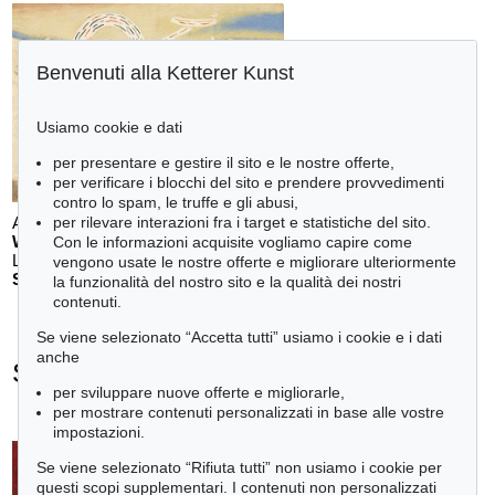
Benvenuti alla Ketterer Kunst
Usiamo cookie e dati
per presentare e gestire il sito e le nostre offerte,
per verificare i blocchi del sito e prendere provvedimenti
contro lo spam, le truffe e gli abusi,
per rilevare interazioni fra i target e statistiche del sito.
Auction 611 - Lot 123000200
WILLI BAUMEISTER
Con le informazioni acquisite vogliamo capire come
Landschaft mit rotem Bogen (Sommerfest)
, 1948
vengono usate le nostre offerte e migliorare ulteriormente
Stima:
€ 70,000
la funzionalità del nostro sito e la qualità dei nostri
contenuti.
Se viene selezionato “Accetta tutti” usiamo i cookie e i dati
anche
Serge Poliakoff - Ogetti venduti
per sviluppare nuove offerte e migliorarle,
+
tute le offerte
per mostrare contenuti personalizzati in base alle vostre
impostazioni.
Se viene selezionato “Rifiuta tutti” non usiamo i cookie per
questi scopi supplementari. I contenuti non personalizzati