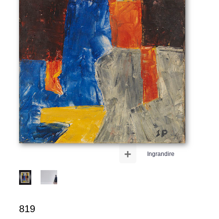
+
Ingrandire
819