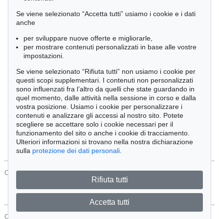
Cimelia
Se viene selezionato “Accetta tutti” usiamo i cookie e i dati
anche
per sviluppare nuove offerte e migliorarle,
Ordine:
per mostrare contenuti personalizzati in base alle vostre
impostazioni.
Se viene selezionato “Rifiuta tutti” non usiamo i cookie per
Tutti gli oggetti
questi scopi supplementari. I contenuti non personalizzati
Solo offerte attuali
sono influenzati fra l’altro da quelli che state guardando in
Solo oggetti venduti
quel momento, dalle attività nella sessione in corso e dalla
vostra posizione. Usiamo i cookie per personalizzare i
contenuti e analizzare gli accessi al nostro sito. Potete
Cerca
scegliere se accettare solo i cookie necessari per il
funzionamento del sito o anche i cookie di tracciamento.
Ulteriori informazioni si trovano nella nostra dichiarazione
sulla
protezione dei dati personali
.
CONTATTI
Protezione Dei Dati
Rifiuta tutti
Accetta tutti
CONTATTI
Protezione Dei Dati