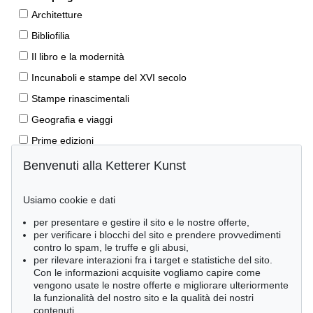
Architetture
Bibliofilia
Il libro e la modernità
Incunaboli e stampe del XVI secolo
Stampe rinascimentali
Geografia e viaggi
Prime edizioni
Manoscritti antichi
Benvenuti alla Ketterer Kunst
Autografi
Usiamo cookie e dati
Libri per bambini
per presentare e gestire il sito e le nostre offerte,
Lifestyle
per verificare i blocchi del sito e prendere provvedimenti
Pietre miliari delle scienze naturali
contro lo spam, le truffe e gli abusi,
per rilevare interazioni fra i target e statistiche del sito.
Letteratura classica
Con le informazioni acquisite vogliamo capire come
vengono usate le nostre offerte e migliorare ulteriormente
Economia e diritto
la funzionalità del nostro sito e la qualità dei nostri
Meraviglie della natura
contenuti.