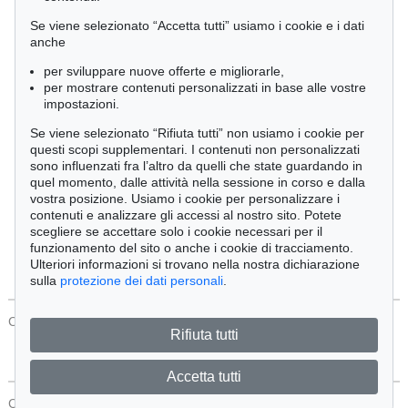
Cimelia
Se viene selezionato “Accetta tutti” usiamo i cookie e i dati
anche
per sviluppare nuove offerte e migliorarle,
Ordine:
per mostrare contenuti personalizzati in base alle vostre
impostazioni.
Se viene selezionato “Rifiuta tutti” non usiamo i cookie per
Tutti gli oggetti
questi scopi supplementari. I contenuti non personalizzati
Solo offerte attuali
sono influenzati fra l’altro da quelli che state guardando in
Solo oggetti venduti
quel momento, dalle attività nella sessione in corso e dalla
vostra posizione. Usiamo i cookie per personalizzare i
contenuti e analizzare gli accessi al nostro sito. Potete
Cerca
scegliere se accettare solo i cookie necessari per il
funzionamento del sito o anche i cookie di tracciamento.
Ulteriori informazioni si trovano nella nostra dichiarazione
sulla
protezione dei dati personali
.
CONTATTI
Protezione Dei Dati
Rifiuta tutti
Accetta tutti
CONTATTI
Protezione Dei Dati