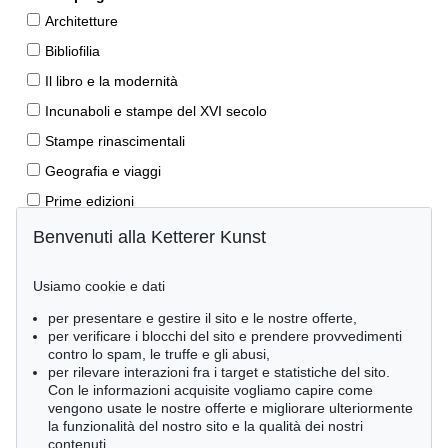
Architetture
Bibliofilia
Il libro e la modernità
Incunaboli e stampe del XVI secolo
Stampe rinascimentali
Geografia e viaggi
Prime edizioni
Manoscritti antichi
Benvenuti alla Ketterer Kunst
Autografi
Usiamo cookie e dati
Libri per bambini
per presentare e gestire il sito e le nostre offerte,
Lifestyle
per verificare i blocchi del sito e prendere provvedimenti
Pietre miliari delle scienze naturali
contro lo spam, le truffe e gli abusi,
per rilevare interazioni fra i target e statistiche del sito.
Letteratura classica
Con le informazioni acquisite vogliamo capire come
vengono usate le nostre offerte e migliorare ulteriormente
Economia e diritto
la funzionalità del nostro sito e la qualità dei nostri
Meraviglie della natura
contenuti.