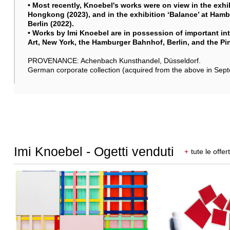
• Most recently, Knoebel's works were on view in the exhi
Hongkong (2023), and in the exhibition ‘Balance’ at Ham
Berlin (2022).
• Works by Imi Knoebel are in possession of important in
Art, New York, the Hamburger Bahnhof, Berlin, and the P
PROVENANCE: Achenbach Kunsthandel, Düsseldorf.
German corporate collection (acquired from the above in Sep
Imi Knoebel - Ogetti venduti
+
tute le offer