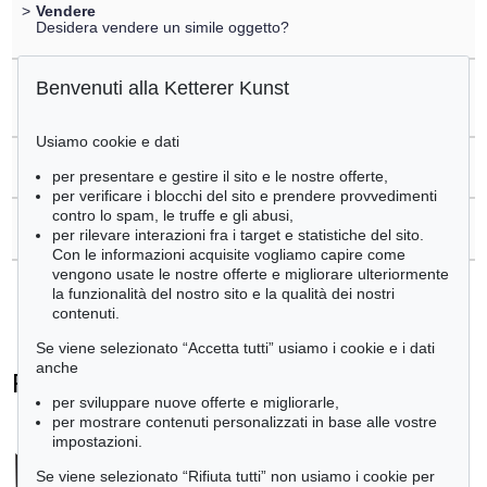
>
Vendere
Desidera vendere un simile oggetto?
Benvenuti alla Ketterer Kunst
>
Registrare di
Rupprecht Geiger
Usiamo cookie e dati
>
Domande sull´acquisto
per presentare e gestire il sito e le nostre offerte,
per verificare i blocchi del sito e prendere provvedimenti
contro lo spam, le truffe e gli abusi,
>
Contattare esperti
per rilevare interazioni fra i target e statistiche del sito.
Con le informazioni acquisite vogliamo capire come
vengono usate le nostre offerte e migliorare ulteriormente
la funzionalità del nostro sito e la qualità dei nostri
contenuti.
Se viene selezionato “Accetta tutti” usiamo i cookie e i dati
anche
Rupprecht Geiger - Ogetti venduti
per sviluppare nuove offerte e migliorarle,
+
tute le offerte
per mostrare contenuti personalizzati in base alle vostre
impostazioni.
Se viene selezionato “Rifiuta tutti” non usiamo i cookie per