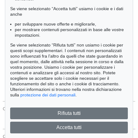
Cimelia
Se viene selezionato “Accetta tutti” usiamo i cookie e i dati
anche
per sviluppare nuove offerte e migliorarle,
Ordine:
per mostrare contenuti personalizzati in base alle vostre
impostazioni.
Se viene selezionato “Rifiuta tutti” non usiamo i cookie per
Tutti gli oggetti
questi scopi supplementari. I contenuti non personalizzati
Solo offerte attuali
sono influenzati fra l’altro da quelli che state guardando in
Solo oggetti venduti
quel momento, dalle attività nella sessione in corso e dalla
vostra posizione. Usiamo i cookie per personalizzare i
contenuti e analizzare gli accessi al nostro sito. Potete
Cerca
scegliere se accettare solo i cookie necessari per il
funzionamento del sito o anche i cookie di tracciamento.
Ulteriori informazioni si trovano nella nostra dichiarazione
sulla
protezione dei dati personali
.
CONTATTI
Protezione Dei Dati
Rifiuta tutti
Accetta tutti
CONTATTI
Protezione Dei Dati