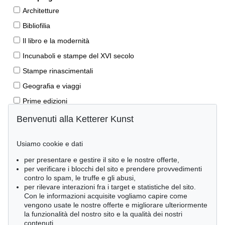
Architetture
Bibliofilia
Il libro e la modernità
Incunaboli e stampe del XVI secolo
Stampe rinascimentali
Geografia e viaggi
Prime edizioni
Manoscritti antichi
Benvenuti alla Ketterer Kunst
Autografi
Usiamo cookie e dati
Libri per bambini
per presentare e gestire il sito e le nostre offerte,
Lifestyle
per verificare i blocchi del sito e prendere provvedimenti
Pietre miliari delle scienze naturali
contro lo spam, le truffe e gli abusi,
per rilevare interazioni fra i target e statistiche del sito.
Letteratura classica
Con le informazioni acquisite vogliamo capire come
vengono usate le nostre offerte e migliorare ulteriormente
Economia e diritto
la funzionalità del nostro sito e la qualità dei nostri
Meraviglie della natura
contenuti.