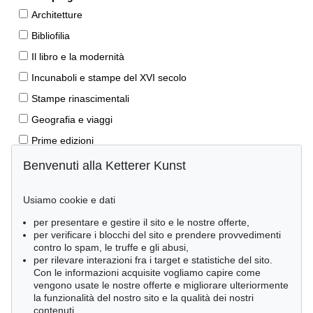
Architetture
Bibliofilia
Il libro e la modernità
Incunaboli e stampe del XVI secolo
Stampe rinascimentali
Geografia e viaggi
Prime edizioni
Manoscritti antichi
Benvenuti alla Ketterer Kunst
Autografi
Usiamo cookie e dati
Libri per bambini
per presentare e gestire il sito e le nostre offerte,
Lifestyle
per verificare i blocchi del sito e prendere provvedimenti
Pietre miliari delle scienze naturali
contro lo spam, le truffe e gli abusi,
per rilevare interazioni fra i target e statistiche del sito.
Letteratura classica
Con le informazioni acquisite vogliamo capire come
vengono usate le nostre offerte e migliorare ulteriormente
Economia e diritto
la funzionalità del nostro sito e la qualità dei nostri
Meraviglie della natura
contenuti.