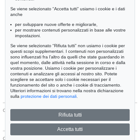
Cimelia
Se viene selezionato “Accetta tutti” usiamo i cookie e i dati
anche
per sviluppare nuove offerte e migliorarle,
Ordine:
per mostrare contenuti personalizzati in base alle vostre
impostazioni.
Se viene selezionato “Rifiuta tutti” non usiamo i cookie per
Tutti gli oggetti
questi scopi supplementari. I contenuti non personalizzati
Solo offerte attuali
sono influenzati fra l’altro da quelli che state guardando in
Solo oggetti venduti
quel momento, dalle attività nella sessione in corso e dalla
vostra posizione. Usiamo i cookie per personalizzare i
contenuti e analizzare gli accessi al nostro sito. Potete
Cerca
scegliere se accettare solo i cookie necessari per il
funzionamento del sito o anche i cookie di tracciamento.
Ulteriori informazioni si trovano nella nostra dichiarazione
sulla
protezione dei dati personali
.
CONTATTI
Protezione Dei Dati
Rifiuta tutti
Accetta tutti
CONTATTI
Protezione Dei Dati