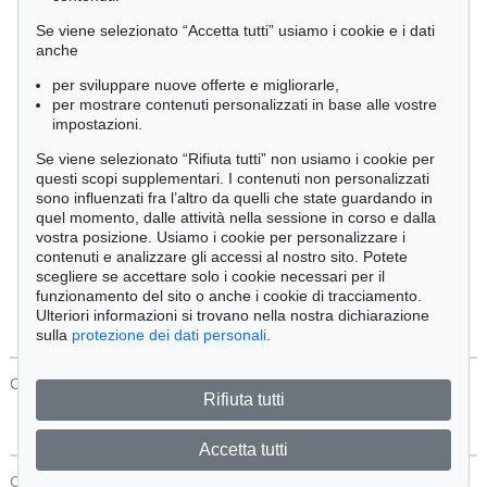
Cimelia
Se viene selezionato “Accetta tutti” usiamo i cookie e i dati
anche
per sviluppare nuove offerte e migliorarle,
Ordine:
per mostrare contenuti personalizzati in base alle vostre
impostazioni.
Se viene selezionato “Rifiuta tutti” non usiamo i cookie per
Tutti gli oggetti
questi scopi supplementari. I contenuti non personalizzati
Solo offerte attuali
sono influenzati fra l’altro da quelli che state guardando in
Solo oggetti venduti
quel momento, dalle attività nella sessione in corso e dalla
vostra posizione. Usiamo i cookie per personalizzare i
contenuti e analizzare gli accessi al nostro sito. Potete
Cerca
scegliere se accettare solo i cookie necessari per il
funzionamento del sito o anche i cookie di tracciamento.
Ulteriori informazioni si trovano nella nostra dichiarazione
sulla
protezione dei dati personali
.
CONTATTI
Protezione Dei Dati
Rifiuta tutti
Accetta tutti
CONTATTI
Protezione Dei Dati