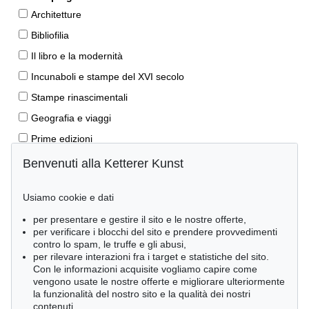
Architetture
Bibliofilia
Il libro e la modernità
Incunaboli e stampe del XVI secolo
Stampe rinascimentali
Geografia e viaggi
Prime edizioni
Manoscritti antichi
Benvenuti alla Ketterer Kunst
Autografi
Usiamo cookie e dati
Libri per bambini
per presentare e gestire il sito e le nostre offerte,
Lifestyle
per verificare i blocchi del sito e prendere provvedimenti
Pietre miliari delle scienze naturali
contro lo spam, le truffe e gli abusi,
per rilevare interazioni fra i target e statistiche del sito.
Letteratura classica
Con le informazioni acquisite vogliamo capire come
vengono usate le nostre offerte e migliorare ulteriormente
Economia e diritto
la funzionalità del nostro sito e la qualità dei nostri
Meraviglie della natura
contenuti.