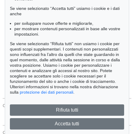
Cimelia
Se viene selezionato “Accetta tutti” usiamo i cookie e i dati
anche
per sviluppare nuove offerte e migliorarle,
Ordine:
per mostrare contenuti personalizzati in base alle vostre
impostazioni.
Se viene selezionato “Rifiuta tutti” non usiamo i cookie per
Tutti gli oggetti
questi scopi supplementari. I contenuti non personalizzati
Solo offerte attuali
sono influenzati fra l’altro da quelli che state guardando in
Solo oggetti venduti
quel momento, dalle attività nella sessione in corso e dalla
vostra posizione. Usiamo i cookie per personalizzare i
contenuti e analizzare gli accessi al nostro sito. Potete
Cerca
scegliere se accettare solo i cookie necessari per il
funzionamento del sito o anche i cookie di tracciamento.
Ulteriori informazioni si trovano nella nostra dichiarazione
sulla
protezione dei dati personali
.
CONTATTI
Protezione Dei Dati
Rifiuta tutti
Accetta tutti
CONTATTI
Protezione Dei Dati