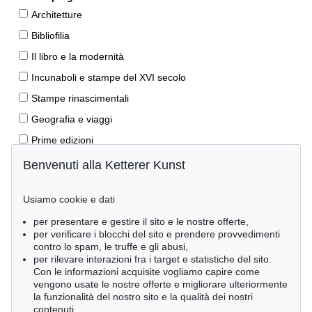
Architetture
Bibliofilia
Il libro e la modernità
Incunaboli e stampe del XVI secolo
Stampe rinascimentali
Geografia e viaggi
Prime edizioni
Manoscritti antichi
Benvenuti alla Ketterer Kunst
Autografi
Usiamo cookie e dati
Libri per bambini
per presentare e gestire il sito e le nostre offerte,
Lifestyle
per verificare i blocchi del sito e prendere provvedimenti
Pietre miliari delle scienze naturali
contro lo spam, le truffe e gli abusi,
per rilevare interazioni fra i target e statistiche del sito.
Letteratura classica
Con le informazioni acquisite vogliamo capire come
vengono usate le nostre offerte e migliorare ulteriormente
Economia e diritto
la funzionalità del nostro sito e la qualità dei nostri
Meraviglie della natura
contenuti.