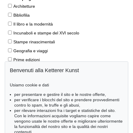
Architetture
Bibliofilia
Il libro e la modernità
Incunaboli e stampe del XVI secolo
Stampe rinascimentali
Geografia e viaggi
Prime edizioni
Manoscritti antichi
Benvenuti alla Ketterer Kunst
Autografi
Usiamo cookie e dati
Libri per bambini
per presentare e gestire il sito e le nostre offerte,
Lifestyle
per verificare i blocchi del sito e prendere provvedimenti
Pietre miliari delle scienze naturali
contro lo spam, le truffe e gli abusi,
per rilevare interazioni fra i target e statistiche del sito.
Letteratura classica
Con le informazioni acquisite vogliamo capire come
vengono usate le nostre offerte e migliorare ulteriormente
Economia e diritto
la funzionalità del nostro sito e la qualità dei nostri
Meraviglie della natura
contenuti.