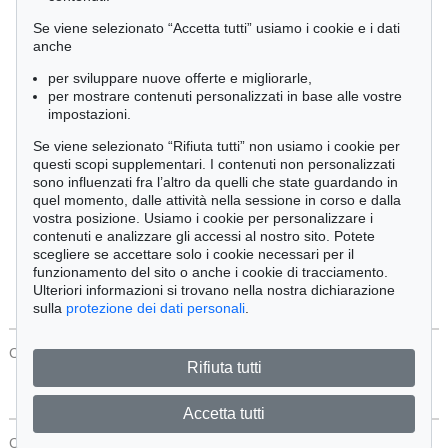
Cimelia
Se viene selezionato “Accetta tutti” usiamo i cookie e i dati
anche
per sviluppare nuove offerte e migliorarle,
Ordine:
per mostrare contenuti personalizzati in base alle vostre
impostazioni.
Se viene selezionato “Rifiuta tutti” non usiamo i cookie per
Tutti gli oggetti
questi scopi supplementari. I contenuti non personalizzati
Solo offerte attuali
sono influenzati fra l’altro da quelli che state guardando in
Solo oggetti venduti
quel momento, dalle attività nella sessione in corso e dalla
vostra posizione. Usiamo i cookie per personalizzare i
contenuti e analizzare gli accessi al nostro sito. Potete
Cerca
scegliere se accettare solo i cookie necessari per il
funzionamento del sito o anche i cookie di tracciamento.
Ulteriori informazioni si trovano nella nostra dichiarazione
sulla
protezione dei dati personali
.
CONTATTI
Protezione Dei Dati
Rifiuta tutti
Accetta tutti
CONTATTI
Protezione Dei Dati