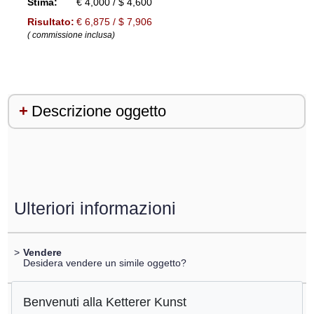
Stima:
€ 4,000 / $ 4,600
Risultato:
€ 6,875 / $ 7,906
( commissione inclusa)
Descrizione oggetto
Ulteriori informazioni
>
Vendere
Desidera vendere un simile oggetto?
Benvenuti alla Ketterer Kunst
>
Registrare di
Katherine Bernhardt