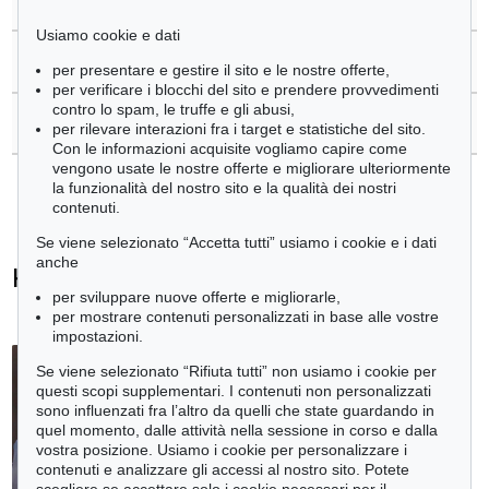
Usiamo cookie e dati
>
Domande sull´acquisto
per presentare e gestire il sito e le nostre offerte,
per verificare i blocchi del sito e prendere provvedimenti
contro lo spam, le truffe e gli abusi,
>
Contattare esperti
per rilevare interazioni fra i target e statistiche del sito.
Con le informazioni acquisite vogliamo capire come
vengono usate le nostre offerte e migliorare ulteriormente
la funzionalità del nostro sito e la qualità dei nostri
contenuti.
Se viene selezionato “Accetta tutti” usiamo i cookie e i dati
anche
Katherine Bernhardt - Ogetti venduti
per sviluppare nuove offerte e migliorarle,
+
tute le offerte
per mostrare contenuti personalizzati in base alle vostre
impostazioni.
Se viene selezionato “Rifiuta tutti” non usiamo i cookie per
questi scopi supplementari. I contenuti non personalizzati
sono influenzati fra l’altro da quelli che state guardando in
quel momento, dalle attività nella sessione in corso e dalla
vostra posizione. Usiamo i cookie per personalizzare i
contenuti e analizzare gli accessi al nostro sito. Potete