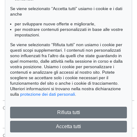
Cimelia
Se viene selezionato “Accetta tutti” usiamo i cookie e i dati
anche
per sviluppare nuove offerte e migliorarle,
Ordine:
per mostrare contenuti personalizzati in base alle vostre
impostazioni.
Se viene selezionato “Rifiuta tutti” non usiamo i cookie per
Tutti gli oggetti
questi scopi supplementari. I contenuti non personalizzati
Solo offerte attuali
sono influenzati fra l’altro da quelli che state guardando in
Solo oggetti venduti
quel momento, dalle attività nella sessione in corso e dalla
vostra posizione. Usiamo i cookie per personalizzare i
contenuti e analizzare gli accessi al nostro sito. Potete
Cerca
scegliere se accettare solo i cookie necessari per il
funzionamento del sito o anche i cookie di tracciamento.
Ulteriori informazioni si trovano nella nostra dichiarazione
sulla
protezione dei dati personali
.
CONTATTI
Protezione Dei Dati
Rifiuta tutti
Accetta tutti
CONTATTI
Protezione Dei Dati