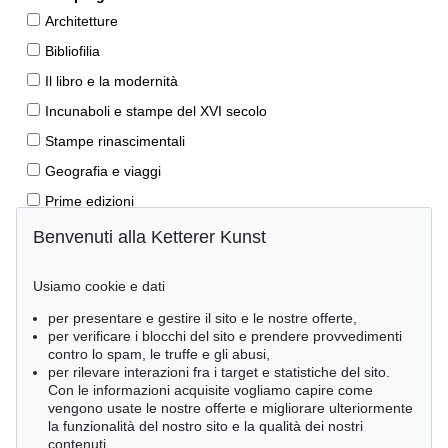
Architetture
Bibliofilia
Il libro e la modernità
Incunaboli e stampe del XVI secolo
Stampe rinascimentali
Geografia e viaggi
Prime edizioni
Manoscritti antichi
Benvenuti alla Ketterer Kunst
Autografi
Usiamo cookie e dati
Libri per bambini
per presentare e gestire il sito e le nostre offerte,
Lifestyle
per verificare i blocchi del sito e prendere provvedimenti
Pietre miliari delle scienze naturali
contro lo spam, le truffe e gli abusi,
per rilevare interazioni fra i target e statistiche del sito.
Letteratura classica
Con le informazioni acquisite vogliamo capire come
vengono usate le nostre offerte e migliorare ulteriormente
Economia e diritto
la funzionalità del nostro sito e la qualità dei nostri
Meraviglie della natura
contenuti.