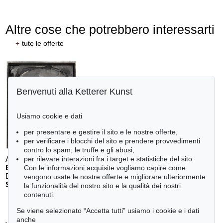
Altre cose che potrebbero interessarti
+
tute le offerte
Benvenuti alla Ketterer Kunst
Usiamo cookie e dati
per presentare e gestire il sito e le nostre offerte,
per verificare i blocchi del sito e prendere provvedimenti
contro lo spam, le truffe e gli abusi,
Auction 611 - Lot 125001019
per rilevare interazioni fra i target e statistiche del sito.
E. SCHUMACHER
Con le informazioni acquisite vogliamo capire come
Bleibild B-3/1970
, 1970
vengono usate le nostre offerte e migliorare ulteriormente
Stima:
€ 60,000
la funzionalità del nostro sito e la qualità dei nostri
contenuti.
Se viene selezionato “Accetta tutti” usiamo i cookie e i dati
anche