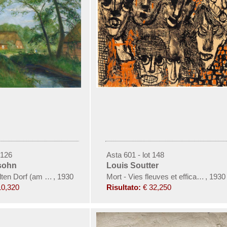
 126
Asta 601 - lot 148
sohn
Louis Soutter
ten Dorf (am Ortseingang von Fischerhude)
,
1930
Mort - Vies fleuves et efficaces
,
1930
10,320
Risultato:
€ 32,250