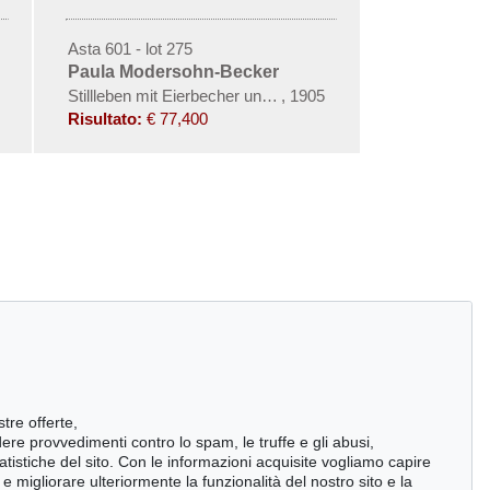
Asta 601 - lot 275
Paula Modersohn-Becker
Stillleben mit Eierbecher und grünem Henkeltopf
,
1905
Risultato:
€ 77,400
stre offerte,
ndere provvedimenti contro lo spam, le truffe e gli abusi,
statistiche del sito. Con le informazioni acquisite vogliamo capire
 migliorare ulteriormente la funzionalità del nostro sito e la