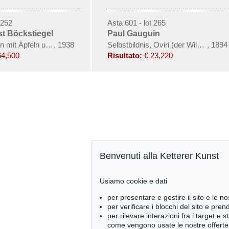
 252
Asta 601 - lot 265
t Böckstiegel
Paul Gauguin
 mit Äpfeln und Maiskolben
,
1938
Selbstbildnis, Oviri (der Wilde)
,
1894
64,500
Risultato:
€ 23,220
Benvenuti alla Ketterer Kunst
Usiamo cookie e dati
per presentare e gestire il sito e le no
per verificare i blocchi del sito e pre
per rilevare interazioni fra i target e 
come vengono usate le nostre offerte e