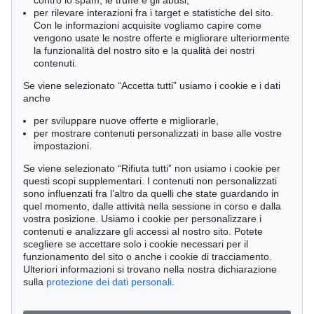
contro lo spam, le truffe e gli abusi,
per rilevare interazioni fra i target e statistiche del sito.
Con le informazioni acquisite vogliamo capire come
vengono usate le nostre offerte e migliorare ulteriormente
la funzionalità del nostro sito e la qualità dei nostri
contenuti.
Se viene selezionato “Accetta tutti” usiamo i cookie e i dati
anche
per sviluppare nuove offerte e migliorarle,
per mostrare contenuti personalizzati in base alle vostre
impostazioni.
Se viene selezionato “Rifiuta tutti” non usiamo i cookie per
questi scopi supplementari. I contenuti non personalizzati
sono influenzati fra l’altro da quelli che state guardando in
quel momento, dalle attività nella sessione in corso e dalla
vostra posizione. Usiamo i cookie per personalizzare i
contenuti e analizzare gli accessi al nostro sito. Potete
Asta 440 - lot 717
scegliere se accettare solo i cookie necessari per il
Terry Haggerty
funzionamento del sito o anche i cookie di tracciamento.
Ohne Titel, 2005
Ulteriori informazioni si trovano nella nostra dichiarazione
Risultato:
€ 6,875
sulla
protezione dei dati personali
.