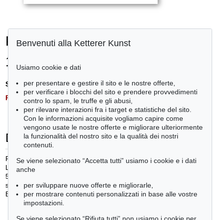
PABLO PICASSO (1881-
Benvenuti alla Ketterer Kunst
1973)
Usiamo cookie e dati
per presentare e gestire il sito e le nostre offerte,
Stima:
€ 16,848 - 25,272
per verificare i blocchi del sito e prendere provvedimenti
Risultato:
€ 27,378
contro lo spam, le truffe e gli abusi,
per rilevare interazioni fra i target e statistiche del sito.
Con le informazioni acquisite vogliamo capire come
vengono usate le nostre offerte e migliorare ulteriormente
Descrizione oggetto
la funzionalità del nostro sito e la qualità dei nostri
contenuti.
Femme dans un fauteuil et guitariste
Se viene selezionato “Accetta tutti” usiamo i cookie e i dati
Linoleum cut printed in colours, 1959
anche
53 x 64 cm
per sviluppare nuove offerte e migliorarle,
signed in pencil, numbered 5/50, Bear 1232,
per mostrare contenuti personalizzati in base alle vostre
Bloch 917
impostazioni.
Se viene selezionato “Rifiuta tutti” non usiamo i cookie per