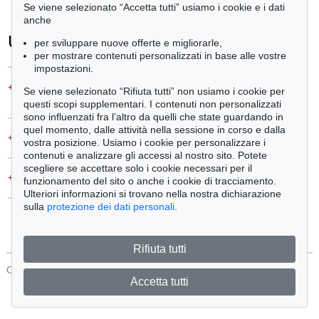
Se viene selezionato “Accetta tutti” usiamo i cookie e i dati
anche
Ulteriori informazioni
per sviluppare nuove offerte e migliorarle,
per mostrare contenuti personalizzati in base alle vostre
impostazioni.
+
Vendere
Se viene selezionato “Rifiuta tutti” non usiamo i cookie per
Desidera vendere un simile oggetto?
questi scopi supplementari. I contenuti non personalizzati
sono influenzati fra l’altro da quelli che state guardando in
quel momento, dalle attività nella sessione in corso e dalla
+
Domande sull´acquisto
vostra posizione. Usiamo i cookie per personalizzare i
contenuti e analizzare gli accessi al nostro sito. Potete
scegliere se accettare solo i cookie necessari per il
+
Contattare esperti
funzionamento del sito o anche i cookie di tracciamento.
Ulteriori informazioni si trovano nella nostra dichiarazione
sulla
protezione dei dati personali
.
Rifiuta tutti
CONTATTI
Protezione Dei Dati
Accetta tutti